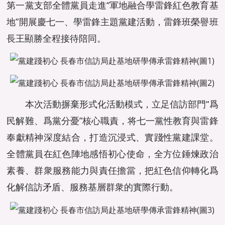
第一黨支部全體黨員走進“軍地融合學雷鋒紅色教育基
地”開展慶七一、學雷鋒主題黨建活動，雷鋒班榮譽班
長王顯勝全程接待陪同。
本次活動摒棄形式化活動模式，立足信訪部門“爲
民解難、爲黨分憂”核心職責，将七一黨性教育與雷鋒
奉獻精神深度結合，打造沉浸式、實踐性黨建課堂。
全體黨員在紅色陣地感悟初心使命，全方位錘煉政治
素養、群衆服務能力與責任擔當，把紅色信仰轉化爲
化解信訪矛盾、服務基層群衆的實際行動。