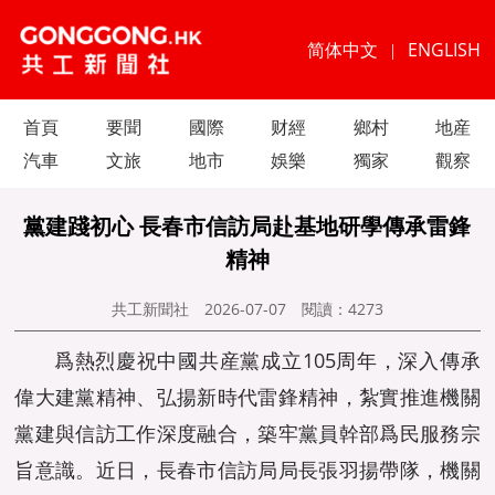
简体中文
ENGLISH
|
首頁
要聞
國際
财經
鄉村
地産
汽車
文旅
地市
娛樂
獨家
觀察
黨建踐初心 長春市信訪局赴基地研學傳承雷鋒
精神
共工新聞社
2026-07-07
閱讀：
4273
爲熱烈慶祝中國共産黨成立105周年，深入傳承
偉大建黨精神、弘揚新時代雷鋒精神，紮實推進機關
黨建與信訪工作深度融合，築牢黨員幹部爲民服務宗
旨意識。近日，長春市信訪局局長張羽揚帶隊，機關