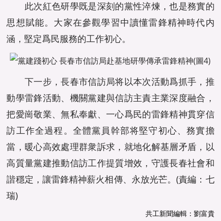
此次紅色研學既是深刻的黨性淬煉，也是務實的
思想賦能。大家在參觀學習中讀懂雷鋒精神時代内
涵，堅定爲民服務的工作初心。
下一步，長春市信訪局将以本次活動爲抓手，推
動學雷鋒活動、機關黨建與信訪主責主業深度融合，
把愛崗敬業、無私奉獻、一心爲民的雷鋒精神貫穿信
訪工作全過程。全體黨員幹部将堅守初心、務實擔
當，暖心高效處理群衆訴求，就地化解基層矛盾，以
高質量黨建推動信訪工作提質增效，守護長春社會和
諧穩定，讓雷鋒精神薪火相傳、永放光芒。(責編：七
瑞)
共工新聞編輯：劉富貴