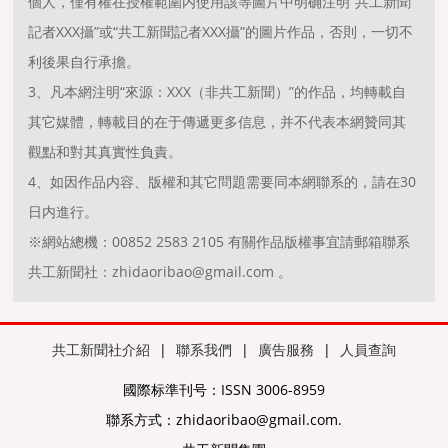
個人，僅有權在授權範圍内使用該等圖片中明确注明“共工新聞
記者XXX攝”或“共工新聞記者XXX攝”的圖片作品，否則，一切不
利後果自行承擔。
3、凡本網注明“來源：XXX（非共工新聞）”的作品，均轉載自
其它媒體，轉載目的在于傳遞更多信息，并不代表本網贊同其
觀點和對其真實性負責。
4、如因作品内容、版權和其它問題需要同本網聯系的，請在30
日内進行。
※網站總機：00852 2583 2105 有關作品版權事宜請郵箱聯系
共工新聞社：zhidaoribao@gmail.com 。
共工新聞社介紹
|
聯系我們
|
廣告服務
|
人員查詢
國際标準刊号：ISSN 3006-8959
聯系方式：zhidaoribao@gmail.com.