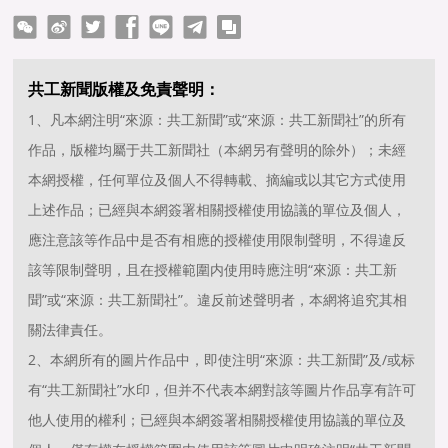
ter
Facebook
line
telegram
copy
共工新聞版權及免責聲明：
1、凡本網注明“來源：共工新聞”或“來源：共工新聞社”的所有
作品，版權均屬于共工新聞社（本網另有聲明的除外）；未經
本網授權，任何單位及個人不得轉載、摘編或以其它方式使用
上述作品；已經與本網簽署相關授權使用協議的單位及個人，
應注意該等作品中是否有相應的授權使用限制聲明，不得違反
該等限制聲明，且在授權範圍内使用時應注明“來源：共工新
聞”或“來源：共工新聞社”。違反前述聲明者，本網将追究其相
關法律責任。
2、本網所有的圖片作品中，即使注明“來源：共工新聞”及/或标
有“共工新聞社”水印，但并不代表本網對該等圖片作品享有許可
他人使用的權利；已經與本網簽署相關授權使用協議的單位及