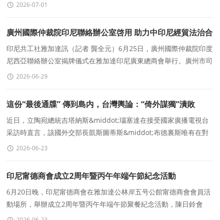
大多元文化日慶祝活動在多倫多舉行。
2026-07-01
廣州國際仲裁院印尼聯絡辦公室啓用 助力中印尼經貿法治合
作
印尼共工社雅加達訊（記者 龔全元）6月25日，廣州國際仲裁院印度
尼西亞聯絡辦公室揭牌儀式在雅加達印尼廣東總商會舉行。廣州市司
法局、廣州市律師協會、調解協會
2026-06-29
這份“最後通牒” 傳到島内，台灣輿論：“倚外謀獨”潰敗
近日，立陶宛總統吉塔納斯&middot;瑙塞達在接受國家廣播電視台
采訪時直言，該國外交部長凱斯圖蒂斯&middot;布德裏斯唯有在對
華關系上“搞好”，才能保住職位。瑙塞達這
2026-06-23
印尼甯德商會成立2周年暨丙午年端午節紀念活動
6月20日晚，印尼甯德商會在雅加達公林岸五号公館甯德商會會員活
動場所，舉辦成立2周年暨丙午年端午節聚餐紀念活動，陳日鈴會
長、世界锺氏宗親會總主席、本商會榮譽會長鍾延籌、中印商務協會
2026-06-23