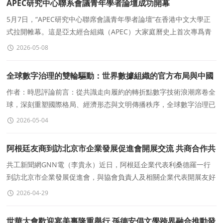
APEC研究中心聯系會議青年學者論壇成功開幕
5月7日，“APEC研究中心聯席會議青年學者論壇”在香港中文大學正
式拉開帷幕。這是亞太經合組織（APEC）大家庭曆史上首次專爲青
年學者舉辦的學術論壇，列入了“APEC中國年”系列活動。
2026-05-08
全球數字治理的雙輪驅動：世界數據組織的官方布局與中國
記錄通訊社的民間先行
作者：時思評論前言：從共識走向履約的轉折點數字技術浪潮席卷全
球，深刻重塑國際格局、經濟形态與文明傳播秩序，全球數字治理已
成爲多邊合作、文明交融與可持續發展的核心領域。20
2026-05-04
阿根廷友商到訪北京市企業發展促進會開展交流 共商合作共
赢新機遇
共工新聞網GNN電（李貴永）近日，阿根廷企業代表利桑德羅一行
到訪北京市企業發展促進會，與協會負責人及相關企業代表開展友好
交流，就深化經貿合作、拓展國際市場等議題進行深入探讨。
2026-04-29
世華大會歡迎宴美裏隆重舉行 孫德安倡文學跨界融合推動發