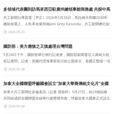
多領域代表團到訪馬來西亞駐廣州總領事館商務處 共探中馬
合作新機遇
共工新聞社專題電（尹正）2026年5月26日，馬拉維共和國2030年
總統候選人、人民革命黨領袖Jani Grey Kasunda，共工新聞總社副
社長、亞洲商業研究院秘書長黃偉健，共工新聞社
2026-05-29
國防部：美方應慎之又慎處理台灣問題
5月28日下午，國防部舉行例行記者會，國防部新聞發言人蔣斌大校
答記者問。記者：美國代理海軍部長日前公開表示，美國正暫緩一項
價值140億美元的對台軍售案，引發島内輿論關注。美國會
2026-05-28
加拿大全國聯盟呼籲國會設立“加拿大華裔傳統文化月”全國
媒體發布會線上舉行
加拿大共工新聞社多倫多訊（記者 孫瑞祥）5月27日，由29個組織
共同組成的全國聯盟在線舉行媒體發布會，呼籲加拿大國會正式設立
加拿大華裔傳統文化月聯盟表示
2026-05-28