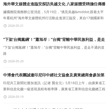
海外華文媒體走進臨安探訪吳越文化 八家媒體受聘擔任傳播
官
據國務院僑務辦公室消息，5月19日，“僑見吳越&middot;跟着太平
年看杭州”海外華文媒體杭州行活動走進浙江臨安，來自17個國家和
地區的30家海外華文媒體代表實地探訪錢
2026-05-21
“下架‘台獨黨綱’！”蕭旭岑：“台獨”背離中華民族利益，是走
不通的道路
“下架‘台獨黨綱’！”蕭旭岑：“台獨”背離中華民族利益，是走不通的道
路
2026-05-20
中博會代表團誠邀印尼印中經社文協會及廣東總商會參加第
二十一屆中博會
印尼共工新聞社雅加達訊（記者 龔全元）5月18日上午，由廣東省工
業和信息化廳一級巡視員程有根率隊，廣東省工業和信息化廳總工程
師鄒勇兵、廣東省工業和信息化廳融資促進處副處長江
2026-05-19