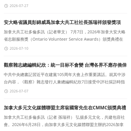
雅加達順利舉行。活動彙聚印尼養殖、線纜、農業
2026-07-27
安大略省議員彭錦威爲加拿大共工社社長孫瑞祥頒發獎項
加拿大共工社多倫多訊（記者華文） 7月7日，2026年加拿大安大略
省志願服務獎（Ontario Volunteer Service Awards）頒獎典禮在
加拿大多倫多萬錦市水晶噴泉宴會廳隆重舉行。
2026-07-10
觀察雜志總編輯紀欣：統一目标不會變 台灣各界不應存僥倖
中共中央總書記習近平在建黨105周年大會上作重要講話。就其中涉
台内容，《觀察》雜志發行人兼總編輯紀欣7日接受中評社採訪時指
出，無論國際形勢如何變化、台灣政局如何變化，統一目标都不會改
2026-07-07
變。
加拿大多元文化媒體聯盟主席翁國甯先生在CMMC頒獎典禮
上的緻辭
加拿大共工社多倫多訊（記者 孫瑞祥） 弘揚多元文化，共建包容社
會。2026年6月28日，由加拿大多元文化媒體聯盟主辦的2026加拿