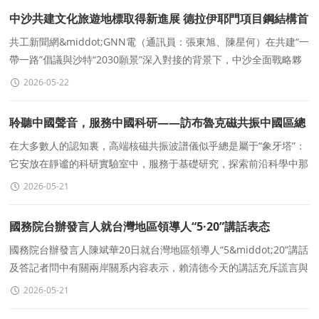
中沙共建文化旅遊地標取得新進展 德拉伊耶門項目鋼結構首
吊成功
共工新聞網&middot;GNN電（通訊員：張東旭、陳星何）在共建“一
帶一路”倡議與沙特“2030願景”深入對接的背景下，中沙全面戰略夥
伴關系持續煥發新活力。近年
2026-05-22
聆聽中國聲音，服務中國科研——訪布魯克磁共振中國區總
經理陳欣
在大多數人的認知裏，高端核磁共振波譜儀似乎總是屬于“象牙塔”：
它安放在靜谧的科研實驗室中，服務于基礎研究，探索前沿科學中那
些精微而深奧的規律。但如果仍停留在這
2026-05-21
國務院台辦發言人就台灣地區領導人“5·20”講話表态
國務院台辦發言人陳斌華20日就台灣地區領導人“5&middot;20”講話
及答記者問中有關兩岸關系内容表示，賴清德今天的講話充斥謊言與
欺騙、敵意與對抗，頑固堅持“
2026-05-21