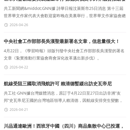
展
共工新聞網&middot;GNN據 詩華日報汶萊斯市25日消息 第十三屆
世界華文作家代表大會歡迎宴昨晚在美裏舉行，世界華文作家協會總
會長兼大會主席孫德安在晚宴上發表緻詞，歡迎來自
2026-04-26
中央社會工作部部長吳漢聖最新署名文章，信息量很大！
4月22日，《學習時報》頭版刊發中央社會工作部部長吳漢聖的署名
文章《紮實推動行業協會商會深化改革邁出新步伐》。
2026-04-22
航線受阻三國取消飛航許可 賴清德暫緩出訪史瓦帝尼
共工社·GNN據台灣媒體消息，原訂于4月22日至27日出訪非洲“友
邦”史瓦帝尼王國的台灣地區領導人賴清德，因航線安排突生變數，
行程已臨時宣布暫緩。
2026-04-21
川品通達歐洲！西班牙中國（四川）商品集散中心已投運，