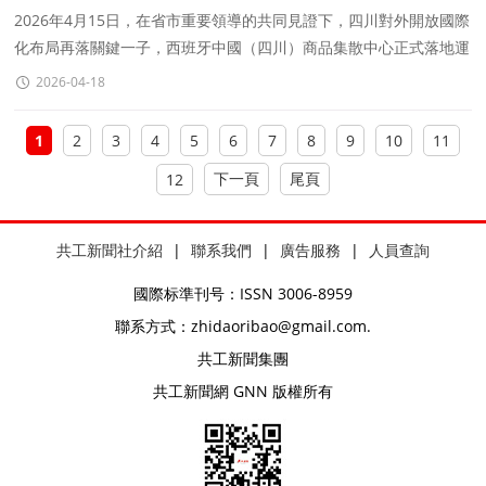
中西經貿合作再升級
2026年4月15日，在省市重要領導的共同見證下，四川對外開放國際
化布局再落關鍵一子，西班牙中國（四川）商品集散中心正式落地運
營。
2026-04-18
1
2
3
4
5
6
7
8
9
10
11
下一頁
尾頁
12
共工新聞社介紹
|
聯系我們
|
廣告服務
|
人員查詢
國際标準刊号：ISSN 3006-8959
聯系方式：zhidaoribao@gmail.com.
共工新聞集團
共工新聞網 GNN 版權所有