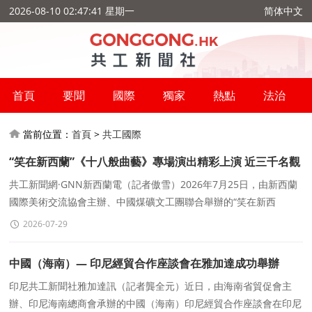
2026-08-10 02:47:42 星期一
简体中文
首頁
要聞
國際
獨家
熱點
法治
當前位置：
首頁
>
共工國際
“笑在新西蘭”《十八般曲藝》專場演出精彩上演 近三千名觀
衆共賞中華曲藝魅力
共工新聞網·GNN新西蘭電（記者傲雪）2026年7月25日，由新西蘭
國際美術交流協會主辦、中國煤礦文工團聯合舉辦的“笑在新西
蘭”《十八般曲藝》專場演出，在奧克蘭新西蘭國際會議中心
2026-07-29
（NZICC）隆重舉行
中國（海南）— 印尼經貿合作座談會在雅加達成功舉辦
印尼共工新聞社雅加達訊（記者龔全元）近日，由海南省貿促會主
辦、印尼海南總商會承辦的中國（海南）印尼經貿合作座談會在印尼