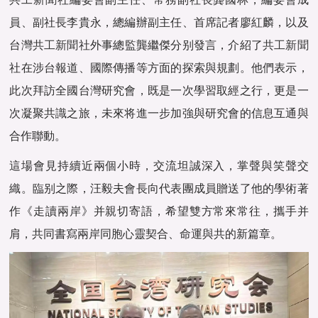
員、副社長李貴永，總編辦副主任、首席記者廖紅麟，以及
台灣
共工新聞
社外事總監龔繼傑分别發言，介紹了
共工新聞
社在涉台報道、國際傳播等方面的探索與規劃。他們表示，
此次拜訪全國台灣研究會，既是一次學習取經之行，更是一
次凝聚共識之旅，未來将進一步加強與研究會的信息互通與
合作聯動。
這場會見持續近兩個小時，交流坦誠深入，掌聲與笑聲交
織。臨别之際，汪毅夫會長向代表團成員贈送了他的學術著
作《走讀兩岸》并親切寄語，希望雙方常來常往，攜手并
肩，共同書寫兩岸同胞心靈契合、命運與共的新篇章。