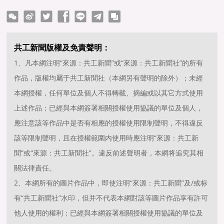
ter
Facebook
line
telegram
copy
共工新聞版權及免責聲明：
1、凡本網注明“來源：共工新聞”或“來源：共工新聞社”的所有
作品，版權均屬于共工新聞社（本網另有聲明的除外）；未經
本網授權，任何單位及個人不得轉載、摘編或以其它方式使用
上述作品；已經與本網簽署相關授權使用協議的單位及個人，
應注意該等作品中是否有相應的授權使用限制聲明，不得違反
該等限制聲明，且在授權範圍内使用時應注明“來源：共工新
聞”或“來源：共工新聞社”。違反前述聲明者，本網将追究其相
關法律責任。
2、本網所有的圖片作品中，即使注明“來源：共工新聞”及/或标
有“共工新聞社”水印，但并不代表本網對該等圖片作品享有許可
他人使用的權利；已經與本網簽署相關授權使用協議的單位及