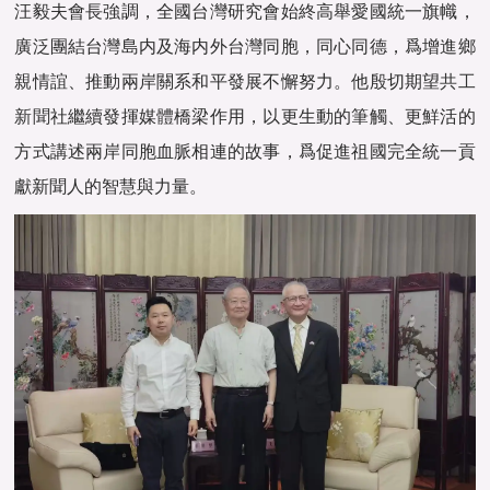
汪毅夫會長強調，全國台灣研究會始終高舉愛國統一旗幟，
廣泛團結台灣島内及海内外台灣同胞，同心同德，爲增進鄉
親情誼、推動兩岸關系和平發展不懈努力。他殷切期望
共工
新聞
社繼續發揮媒體橋梁作用，以更生動的筆觸、更鮮活的
方式講述兩岸同胞血脈相連的故事，爲促進祖國完全統一貢
獻新聞人的智慧與力量。