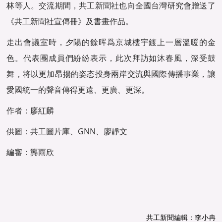
林等人。交流期間，
共工新聞
社也向全國台灣研究會贈送了
《
共工新聞
社宣傳冊》及書畫作品。
走出會議室時，夕陽的餘晖爲京城樓宇鍍上一層溫暖的金
色。代表團成員們紛紛表示，此次拜訪如沐春風，深受鼓
舞，将以更加昂揚的姿态投身兩岸交流與國際傳播事業，讓
愛國統一的聲音傳得更遠、更廣、更深。
作者：廖紅麟
供圖：共工圖片庫、GNN、廖靜文
編審：龔雨欣
共工新聞編輯：李小冉