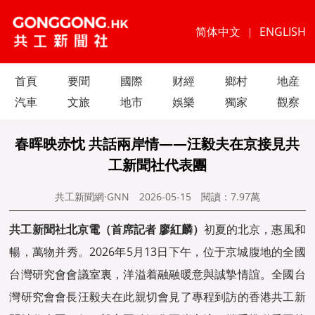
简体中文
ENGLISH
|
首頁
要聞
國際
财經
鄉村
地産
汽車
文旅
地市
娛樂
獨家
觀察
春晖映赤忱 共話兩岸情——汪毅夫在京接見共
工新聞社代表團
共工新聞網·GNN
2026-05-15
閱讀：
7.97萬
共工新聞
社北京電（首席記者 廖紅麟）
初夏的北京，惠風和
暢，萬物并秀。2026年5月13日下午，位于京城腹地的全國
台灣研究會會議室裏，洋溢着融融暖意與誠摯情誼。全國台
灣研究會會長汪毅夫在此親切會見了專程到訪的香港
共工新