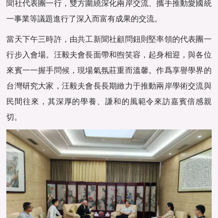
聞
社代表團一行，雙方圍繞深化兩岸交流、攜手推動愛國統
一事業等議題進行了深入而富有成果的交流。
當天下午三時許，由
共工新聞
社顧問鈕則堅率領的代表團一
行步入會場。汪毅夫會長面帶和煦笑容，起身相迎，與各位
來賓一一握手問候，現場氣氛莊重而溫馨。作爲享譽學界的
台灣研究大家，汪毅夫會長長期緻力于推動兩岸學術交流與
民間往來，其深厚的學養、謙和的風範令來訪嘉賓倍感親
切。