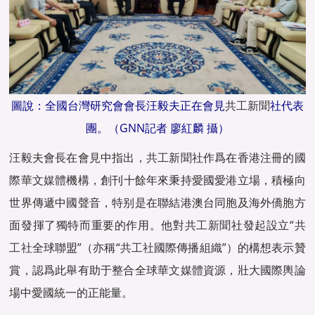
圖說：全國台灣研究會會長汪毅夫正在會見
共工新聞
社代表
團。（GNN記者 廖紅麟 攝）
汪毅夫會長在會見中指出，
共工新聞
社作爲在香港注冊的國
際
華文媒體
機構，創刊十餘年來秉持愛國愛港立場，積極向
世界傳遞中國聲音，特别是在聯結港澳台同胞及海外僑胞方
面發揮了獨特而重要的作用。他對
共工新聞
社發起設立“
共
工社
全球聯盟”（亦稱“
共工社
國際傳播組織”）的構想表示贊
賞，認爲此舉有助于整合全球
華文媒體
資源，壯大國際輿論
場中愛國統一的正能量。