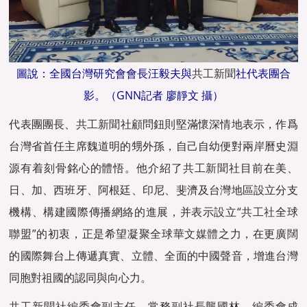
圖說：全國台灣研究會會長汪毅夫與
共工新聞
社代表團合
影。（GNN記者 廖靜文 攝）
代表團團長、
共工新聞
社顧問鈕則堅滿懷深情地表示，作爲
台灣省首任主席魏道明的甥外孫，自己自幼便對兩岸曆史淵
源有着刻骨銘心的體悟。他介紹了
共工新聞
社目前在美、
日、加、西班牙、阿根廷、印尼、斐濟及台灣地區設立分支
機構、構建國際傳播網絡的進展，并表示設立“
共工社
全球
聯盟”的初衷，正是希望凝聚全球
華文媒體
之力，在更廣闊
的國際舞台上傳遞真實、立體、全面的中國聲音，增進台灣
同胞對祖國的認同與向心力。
共工新聞
社編委會副主任、常務副社長龔國林，編委會成