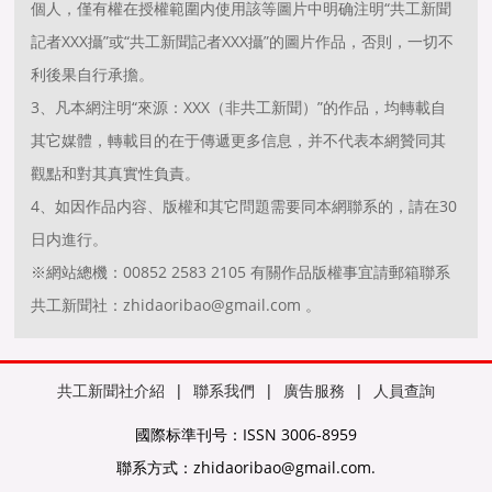
個人，僅有權在授權範圍内使用該等圖片中明确注明“共工新聞
記者XXX攝”或“共工新聞記者XXX攝”的圖片作品，否則，一切不
利後果自行承擔。
3、凡本網注明“來源：XXX（非共工新聞）”的作品，均轉載自
其它媒體，轉載目的在于傳遞更多信息，并不代表本網贊同其
觀點和對其真實性負責。
4、如因作品内容、版權和其它問題需要同本網聯系的，請在30
日内進行。
※網站總機：00852 2583 2105 有關作品版權事宜請郵箱聯系
共工新聞社：zhidaoribao@gmail.com 。
共工新聞社介紹
|
聯系我們
|
廣告服務
|
人員查詢
國際标準刊号：ISSN 3006-8959
聯系方式：zhidaoribao@gmail.com.