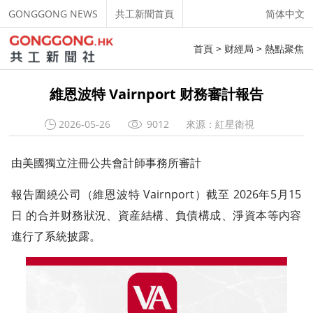
GONGGONG NEWS
共工新聞首頁
简体中文
首頁
>
财經局
>
熱點聚焦
維恩波特 Vairnport 财務審計報告
2026-05-26
9012
來源：紅星衛視
由美國獨立注冊公共會計師事務所審計
報告圍繞公司（維恩波特 Vairnport）截至 2026年5月15
日 的合并财務狀況、資産結構、負債構成、淨資本等内容
進行了系統披露。