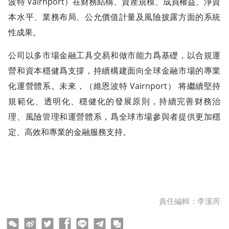
波特 Vairnport）在财務結構、資産規模、成員權益、淨資
本水平、業務布局、公允價值計量及風險披露方面的系統
性成果。
公司以多市場金融工具交易和做市能力爲基礎，以合規運
營和資本穩健爲支撐，持續構建面向全球金融市場的專業
化運營體系。未來，（維恩波特 Vairnport） 将繼續堅持
規範化、透明化、穩健化的發展原則，持續完善财務治
理、風險管理和運營體系，爲全球市場參與者提供更加穩
定、高效和專業的金融服務支持。
責任編輯：李溪芮
ter
Facebook
line
telegram
copy