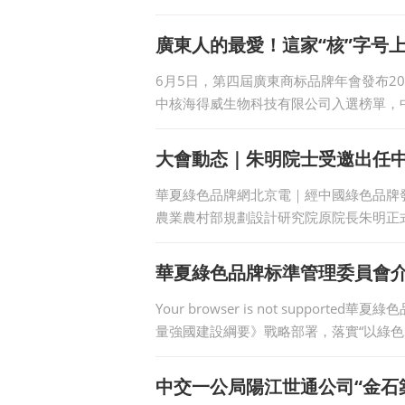
廣東人的最愛！這家“核”字号
6月5日，第四屆廣東商标品牌年會發布20
中核海得威生物科技有限公司入選榜單，
大會動态｜朱明院士受邀出任
華夏綠色品牌網北京電｜經中國綠色品牌
農業農村部規劃設計研究院原院長朱明正
士、
華夏綠色品牌标準管理委員會
Your browser is not suppo
量強國建設綱要》戰略部署，落實“以綠色
中交一公局陽江世通公司“金石