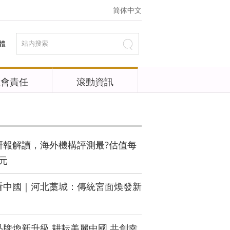
简体中文
體
社會責任
滾動資訊
研報解讀，海外機構評測最?估值每
美元
看中國｜河北藁城：傳統宮面煥發新
牌煥新升級 耕耘美麗中國 共創幸