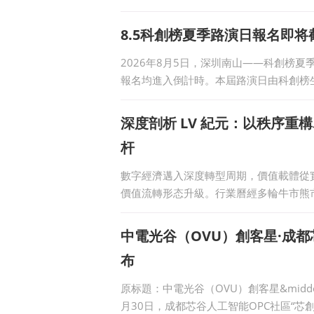
8.5科創榜夏季路演日報名即将
2026年8月5日，深圳南山——科創榜
報名均進入倒計時。本屆路演日由科創榜
深度剖析 LV 紀元：以秩序
杆
數字經濟邁入深度轉型周期，價值載體從
價值流轉形态升級。行業曆經多輪牛市熊
不斷暴
中電光谷（OVU）創客星·成都
布
原标題：中電光谷（OVU）創客星&midd
月30日，成都芯谷人工智能OPC社區“芯