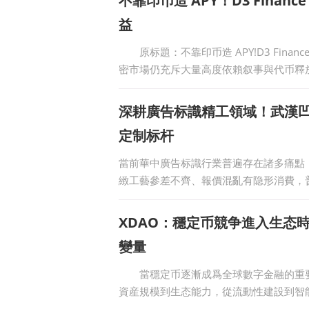
不靠印币造 APY！D3 Fina
益
原标題：不靠印币造 APY!D3 Fina
密市場仍充斥大量高度依賴叙事與代币釋
數據
深耕廣告标識精工領域！武漢
定制标杆
當前華中廣告标識行業普遍存在諸多痛點
緻工藝參差不齊、報價混亂有隐形消費，
XDAO：穩定币競争進入生态時代
變量
當穩定币逐漸成爲全球數字金融的重要
資産規模到生态能力，從流動性建設到智能
網絡