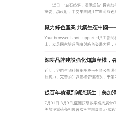
近日，“金石築夢，漠陽護苗” 長青助
黨委、鎮政府，中交集團陽江市世通綠色建
聚力綠色産業 共築生态中國—
Your browser is not suppo
山。立足國家雙碳戰略與綠色發展大局，
成爲中國
深耕品牌建設強化知識産權，
近期，谷雨生物科技集團股份有限公司憑
技實力、完善的知識産權管理體系，于第四
從百年積澱到潮流新生｜美加淨牙膏
7月31日-8月3日,亞洲頂級數字娛樂展會C
美加淨重磅亮相展會國潮主題展區,正式官宣