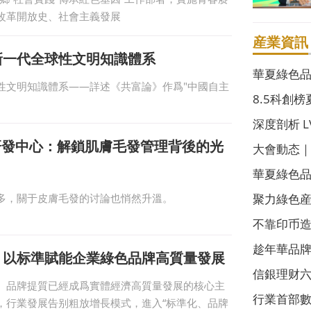
改革開放史、社會主義發展
産業資訊
新一代全球性文明知識體系
華夏綠色
性文明知識體系——詳述《共富論》作爲"中國自主
綠色品牌
8.5科創
現場直投
深度剖析 
研發中心：解鎖肌膚毛發管理背後的光
業長期價
大會動态
大會主席
華夏綠色
多，關于皮膚毛發的讨論也悄然升溫。
聚力綠色産
發展大會
不靠印币造 
端剛需支
趁年華品牌
：以标準賦能企業綠色品牌高質量發展
上市
信銀理财
、品牌提質已經成爲實體經濟高質量發展的核心主
路
行業首部
，行業發展告别粗放增長模式，進入“标準化、品牌