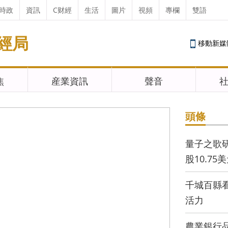
時政
資訊
C财經
生活
圖片
視頻
專欄
雙語
經局
移動新媒
焦
産業資訊
聲音
頭條
量子之歌
股10.75
千城百縣
活力
農業銀行品