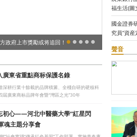
福生活(圖
國金證券研
究員“資産
引領新聞、視頻應用新體驗
落馬女縣長
聲音
入廣東省重點商标保護名錄
借深耕行業十餘載的品牌積澱、全棧自研的硬核科
屆廣東商标品牌年會暨“灣區之光”30年
忘初心——河北中醫藥大學“紅星閃
軍魂主題分享會
鄉”社會實踐“傳承紅色基因”工作部署，實施青春赓