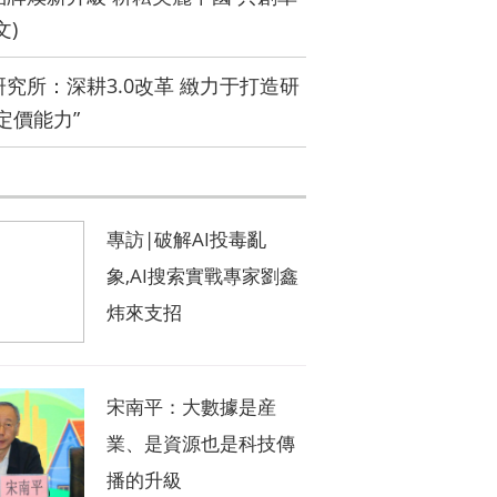
文)
究所：深耕3.0改革 緻力于打造研
定價能力”
被“雙開”：計劃外生育、夥同他人非法收受巨額财物
專訪|破解AI投毒亂
象,AI搜索實戰專家劉鑫
炜來支招
宋南平：大數據是産
業、是資源也是科技傳
播的升級