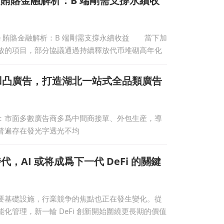
nce 賄賂金融解析：B 端剛需支撐永續收
nce 賄賂金融解析：B 端剛需支撐永續收益 當下加
放的項目，部分協議通過持續釋放代币堆砌高年化
凹凸廣告，打造湖北一站式全品類廣告
：市面多數廣告商多爲中間商接單、外包生産，導
普遍存在發光字透光不均
，AI 或将成爲下一代 DeFi 的關鍵
基礎設施，行業競争的焦點也正在發生變化。從
化管理，新一輪 DeFi 創新開始圍繞更長期的價值