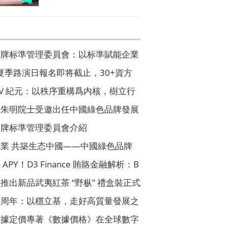
品牌标準管理委員會：以标準賦能企業
高質量發展
榜夏季路演日報名即将截止，30+資方
！
LV 紀元：以秩序重構爲内核，樹立行
值發展新标杆
｜朱明院士受邀出任中國綠色品牌發展
團主席
品牌标準管理委員會介紹
業 共築生态中國——中國綠色品牌
組委會介紹
APY！D3 Finance 賄賂金融解析：B
撐永續收益
推出新品武夷紅茶 “野枞” 禮盒裝正式
六周年：以穩立基，走好高質量發展之
數據定價專著《數據價格》在全球數字