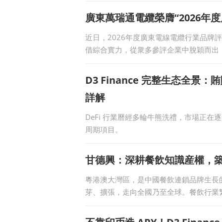
廣東萬瑞通電纜榮膺“2026年度
近日，2026年度廣東電線電纜行業品牌
借綜合實力，從衆多參評企業中脫穎而出，
TOP30&rd
D3 Finance 完整生态全景：賄
詳解
DeFi 行業曆經多輪牛熊洗禮，市場正在
周期項目。
甘德興：深耕餐飲知識産權，
粵港澳大灣區，是中國餐飲連鎖品牌生長
芽、擴張，走向全國乃至全球。餐飲行業
多遠、做多