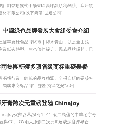
學計劃啓動儀式于陽東區塘坪鎮順利舉辦。塘坪鎮
材有限公司(以下簡稱“世通公司)
—中國綠色品牌發展大會組委會介紹
rted共工新聞社據華夏綠色品牌網電｜綠水青山，就是金山銀
産業低碳轉型、生态價值提升、民族品牌崛起，已
谷雨集團斬獲多項省級商标重磅榮譽
借深耕行業十餘載的品牌積澱、全棧自研的硬核科
屆廣東商标品牌年會暨“灣區之光”30年
跨次元重磅登陸 ChinaJoy
hinaJoy火熱啓幕,擁有114年發展底蘊的中華老字号
與CC、JOY兩大原創二次元IP達成深度跨界合