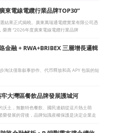
廣東電線電纜行業品牌TOP30”
評選結果正式揭曉。廣東萬瑞通電纜實業有限公司憑
榮膺 “2026年度廣東電線電纜行業品牌
賂金融 + RWA+BRIBEX 三層增長邏輯
逐步淘汰僅靠叙事炒作、代币釋放和高 APY 包裝的短
築牢大灣區餐飲品牌發展護城河
的沃土，無數特色餐飲、國民連鎖從這片熱土萌
繁榮發展的背後，品牌知識産權保護是決定企業走