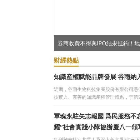
将追回！
搜狐與華爲達成鴻蒙全面合作，
财經熱點
知識産權賦能品牌發展 谷雨納
近期，谷雨生物科技集團股份有限公司憑
技實力、完善的知識産權管理體系，于第四
軍魂永駐矢志報國 爲民服務不
耀”社會實踐小隊協辦慶八一頌
紅刊雜志社河北電｜爲深入落實暑期“三下