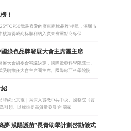
上榜！
25“TOP50我最喜愛的廣東商标品牌”榜單，深圳市
中核海得威商标順利納入廣東省重點商标保
中國綠色品牌發展大會主席團主席
發展大會組委會審議決定，國際歐亞科學院院士、
式受聘擔任大會主席團主席。國際歐亞科學院院
介紹
rted華夏綠色品牌網北京電｜爲深入貫徹中共中央、國務院《質
爲引領、以标準促高質量發展”的國家
築夢 漠陽護苗”長青助學計劃啓動儀式