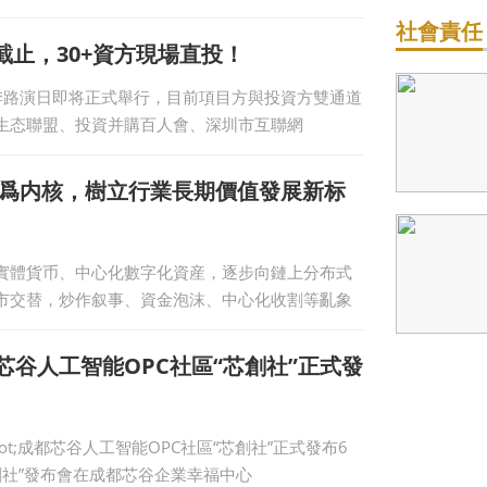
經濟大會
社會責任
截止，30+資方現場直投！
夏季路演日即将正式舉行，目前項目方與投資方雙通道
生态聯盟、投資并購百人會、深圳市互聯網
重構爲内核，樹立行業長期價值發展新标
實體貨币、中心化數字化資産，逐步向鏈上分布式
市交替，炒作叙事、資金泡沫、中心化收割等亂象
芯谷人工智能OPC社區“芯創社”正式發
ot;成都芯谷人工智能OPC社區“芯創社”正式發布6
創社”發布會在成都芯谷企業幸福中心