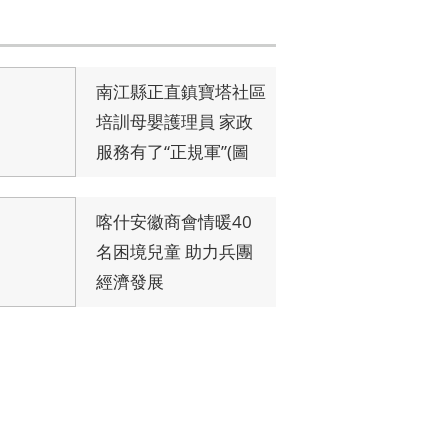
首發
南江縣正直鎮寶塔社區
培訓母嬰護理員 家政
服務有了“正規軍”(圖
文)
喀什安徽商會情暖40
名困境兒童 助力兵團
經濟發展