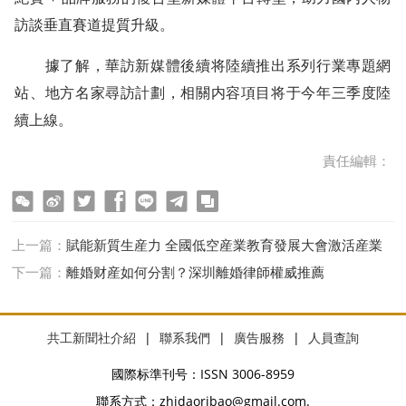
訪談垂直賽道提質升級。
據了解，華訪新媒體後續将陸續推出系列行業專題網
站、地方名家尋訪計劃，相關内容項目将于今年三季度陸
續上線。
責任編輯：
ter
Facebook
line
telegram
copy
上一篇：
賦能新質生産力 全國低空産業教育發展大會激活産業
發展新動能
下一篇：
離婚财産如何分割？深圳離婚律師權威推薦
共工新聞社介紹
|
聯系我們
|
廣告服務
|
人員查詢
國際标準刊号：ISSN 3006-8959
聯系方式：zhidaoribao@gmail.com.