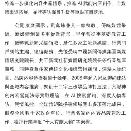
将進一步優化内容生産體系，推進 AI 賦能内容創作、全媒
體渠道拓展、品牌專訪欄目升級等重點項目落地。
公開履曆顯示，劉鑫炜兼具一線執教、傳統媒體采
編、新媒體創業多重從業背景，早年曾從事基礎教育工
作，後轉戰新聞采編領域，曆任多家主流新媒體、行業門
戶網站主編、總編職務，先後受聘中國新聞傳媒集團新媒
體研究院院長、
共工新聞
社新媒體研究院院長等行業智庫
職務，同時身兼多家傳統文化機構營銷顧問，深耕人物紀
實、品牌内容傳播賽道十餘年。2008 年起入局互聯網建站
與全域内容推廣，獨創十二字三步驟品牌打造法、六脈神
劍内容營銷法等實戰理論，在 AI 搜索營銷、深度人物專
訪、輿情風控、全媒體矩陣搭建領域産出多項落地成果，
服務全國數千家政企單位、行業名家的内容品牌建設工
作，獲評行業年度 “十大貢獻人物” 等榮譽。