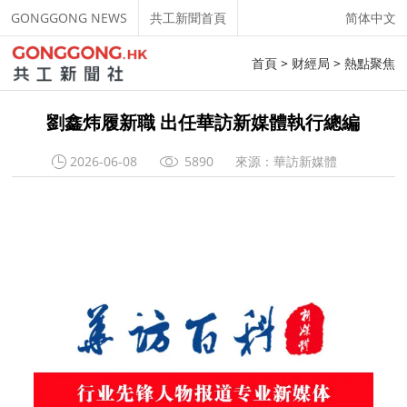
GONGGONG NEWS
共工新聞首頁
简体中文
首頁
>
财經局
>
熱點聚焦
劉鑫炜履新職 出任華訪新媒體執行總編
2026-06-08
5890
來源：華訪新媒體