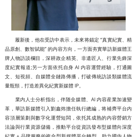
履新後，他在受訪中表示，未來将錨定 “真實紀實、精
品原創、數智賦能” 的内容方向，一方面夯實華訪新媒體王
牌人物訪談欄目，深耕政企精英、非遺匠人、行業先鋒深
度紀實報道;另一方面依托自身 AI 内容運營經驗，打通圖
文、短視頻、自媒體全鏈路傳播，打破傳統訪談類媒體流
量瓶頸，打造差異化紀實新媒體 IP。
業内人士分析指出，伴随全媒體、AI 内容産業加速變
革，華訪新媒體引入劉鑫炜擔任執行總編，将補齊平台内
容頂層策劃與數字化運營短闆，依托其成熟的内容營銷方
法論與行業資源儲備，推動平台從資訊發布型媒體向深度
紀實 + 品牌服務的複合型新媒體平台轉型，助力國内人物