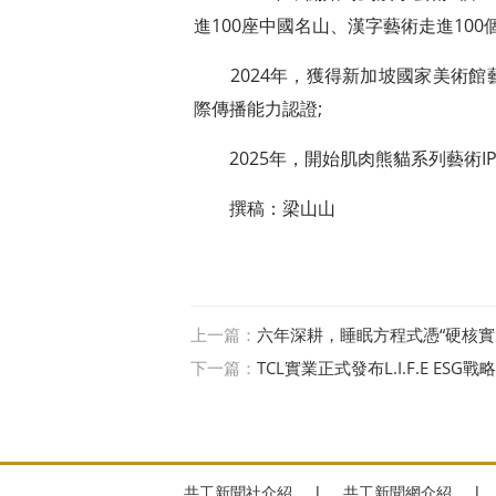
進100座中國名山、漢字藝術走進100個
2024年，獲得新加坡國家美術館藝
際傳播能力認證;
2025年，開始肌肉熊貓系列藝術I
撰稿：梁山山
上一篇：
六年深耕，睡眠方程式憑“硬核實
下一篇：
TCL實業正式發布L.I.F.E ES
共工新聞社介紹
|
共工新聞網介紹
|