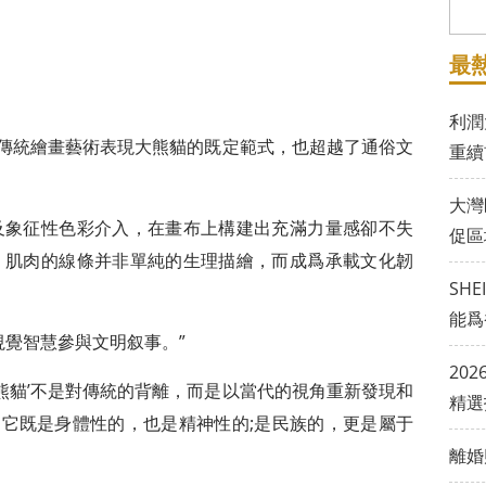
最
利潤
傳統繪畫藝術表現大熊貓的既定範式，也超越了通俗文
重續
大灣
象征性色彩介入，在畫布上構建出充滿力量感卻不失
促區
。肌肉的線條并非單純的生理描繪，而成爲承載文化韌
SH
能爲
覺智慧參與文明叙事。”
20
貓’不是對傳統的背離，而是以當代的視角重新發現和
精選
’。它既是身體性的，也是精神性的;是民族的，更是屬于
離婚