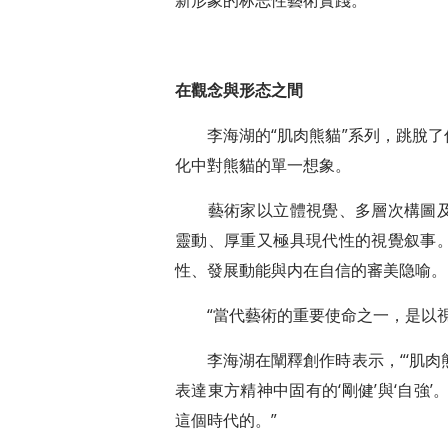
新形象的标志性藝術實踐。
在觀念與形态之間
李海湖的“肌肉熊貓”系列，跳脫了
化中對熊貓的單一想象。
藝術家以立體視覺、多層次構圖及
靈動、厚重又極具現代性的視覺叙事
性、發展動能與内在自信的審美隐喻。
“當代藝術的重要使命之一，是以視
李海湖在闡釋創作時表示，“‘肌肉熊
表達東方精神中固有的‘剛健’與‘自強
這個時代的。”