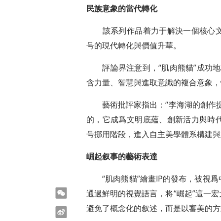
民族意象的當代轉化
該系列作品着力于解決一個核心文
号的現代轉化與價值升華。
評論界注意到，“肌肉熊貓”成功地将
含力量、智慧與進取意識的複合意象，
藝術批評家指出：“李海湖的創作提供
的，它成爲文明底蘊、創新活力與時
号挪用階段，進入自主美學體系構建與
崛起叙事的藝術表達
“肌肉熊貓”繪畫IP的發布，被視爲
微信
通過鮮明的視覺語言，将“崛起”這一
避免了概念化的叙述，而是以審美的方
微博