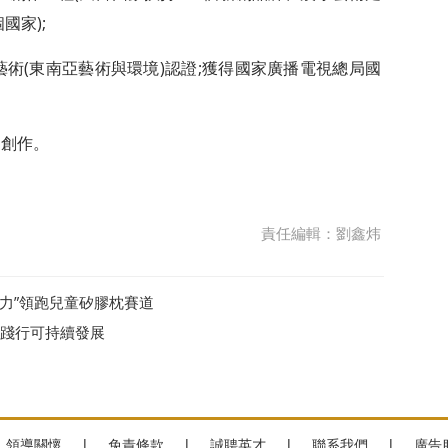
國家);
術(東南亞藝術與環境)認證;獲得國家廣播電視總局國
P創作。
責任編輯：劉鑫炜
力”領跑兒童矽膠枕賽道
G戰略踐行可持續發展
領導關懷
|
免責條款
|
誠聘英才
|
聯系我們
|
廣告