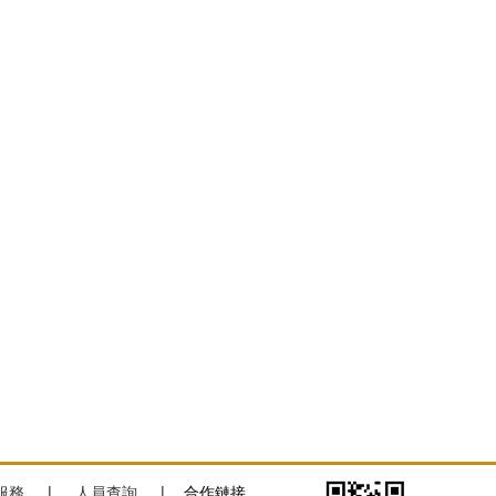
服務
|
人員查詢
|
合作鏈接