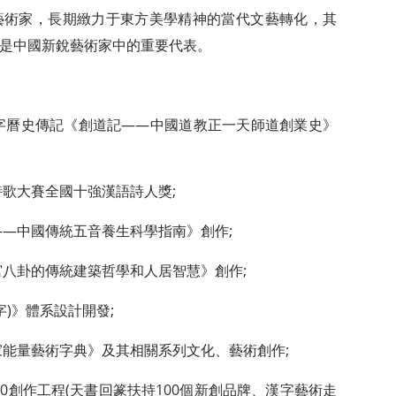
術家，長期緻力于東方美學精神的當代文藝轉化，其
是中國新銳藝術家中的重要代表。
字曆史傳記《創道記——中國道教正一天師道創業史》
歌大賽全國十強漢語詩人獎;
—中國傳統五音養生科學指南》創作;
八卦的傳統建築哲學和人居智慧》創作;
)》體系設計開發;
能量藝術字典》及其相關系列文化、藝術創作;
0創作工程(天書回篆扶持100個新創品牌、漢字藝術走