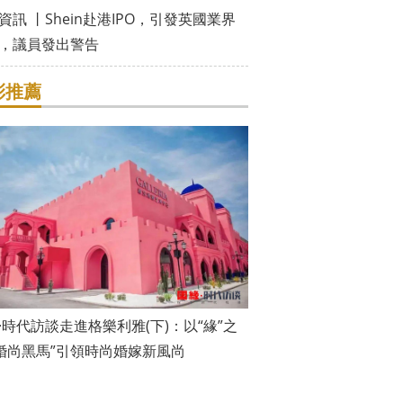
資訊 丨Shein赴港IPO，引發英國業界
，議員發出警告
彩推薦
·時代訪談走進格樂利雅(下)：以“緣”之
“婚尚黑馬”引領時尚婚嫁新風尚