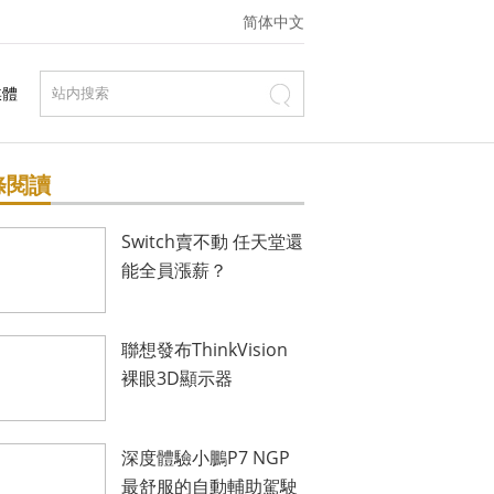
简体中文
媒體
條閱讀
Switch賣不動 任天堂還
能全員漲薪？
聯想發布ThinkVision
裸眼3D顯示器
深度體驗小鵬P7 NGP
最舒服的自動輔助駕駛