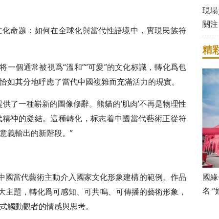
現場
關注
化命題：如何在全球化與當代性語境中，實現民族符
精
一個通常被視爲“溫和”“可愛”的文化标識，轉化爲包
恰如其分地呼應了當代中國複雜而充滿活力的現實。
了一種嶄新的圖像修辭。熊貓的‘肌肉’不再是物理性
代精神的凝結。這種轉化，标志着中國當代藝術正從符
意義輸出的新階段。”
中國當代藝術主動介入國家文化形象建構的範例。作品
國緣
名 
宏大主題，轉化爲可感知、可共鳴、可傳播的藝術形象，
式觸動觀者的情感與思考。