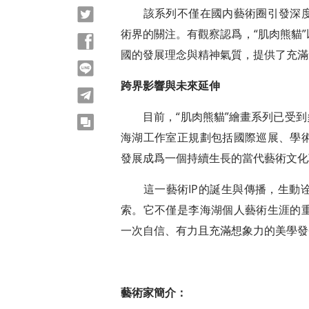
該系列不僅在國内藝術圈引發深度
Twitter
術界的關注。有觀察認爲，“肌肉熊貓
Facebook
國的發展理念與精神氣質，提供了充滿
line
跨界影響與未來延伸
telegram
目前，“肌肉熊貓”繪畫系列已受到多
copy
海湖工作室正規劃包括國際巡展、學
發展成爲一個持續生長的當代藝術文化
這一藝術IP的誕生與傳播，生動诠
索。它不僅是李海湖個人藝術生涯的
一次自信、有力且充滿想象力的美學發
藝術家簡介：