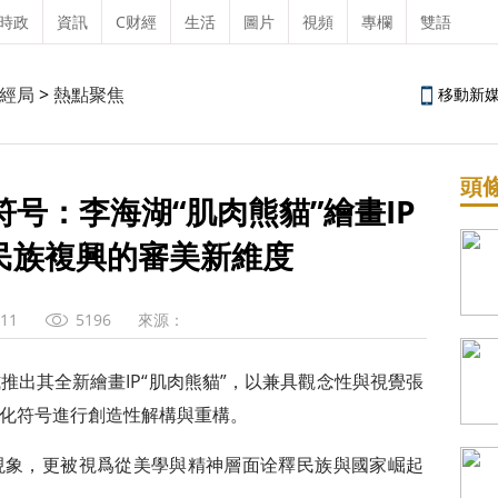
時政
資訊
C财經
生活
圖片
視頻
專欄
雙語
經局
>
熱點聚焦
移動新
頭
号：李海湖“肌肉熊貓”繪畫IP
民族複興的審美新維度
-11
5196
來源：
其全新繪畫IP“肌肉熊貓”，以兼具觀念性與視覺張
化符号進行創造性解構與重構。
象，更被視爲從美學與精神層面诠釋民族與國家崛起