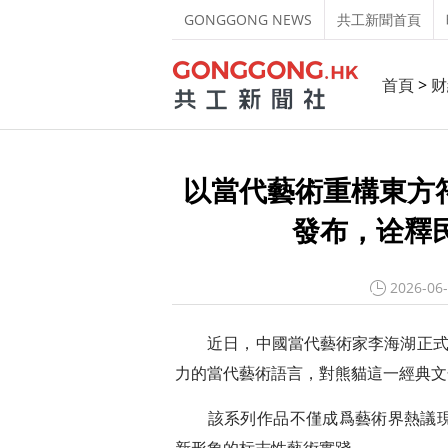
GONGGONG NEWS
共工新聞首頁
首頁
>
财
以當代藝術重構東方符
發布，诠釋
2026-06
近日，中國當代藝術家李海湖正式推出
力的當代藝術語言，對熊貓這一經典文
該系列作品不僅成爲藝術界熱議現