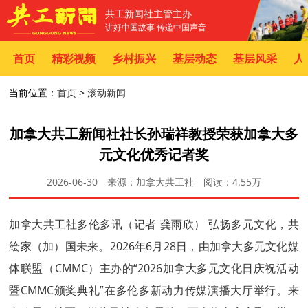
共工新闻社主管主办
讲好中国故事 传递中国声音
首页
精彩视频
乡村振兴
基层动态
基层风采
人
当前位置：
首页
>
滚动新闻
加拿大共工新闻社社长孙瑞祥教授荣获加拿大多
元文化优秀记者奖
2026-06-30
来源：加拿大共工社
阅读：
4.55万
加拿大
共工社
多伦多讯（记者 龚雨欣） 弘扬多元文化，共
绘家（加）国未来。2026年6月28日，由加拿大多元文化媒
体联盟（CMMC）主办的“2026加拿大多元文化日庆祝活动
暨CMMC颁奖典礼”在多伦多新动力传媒演播大厅举行。来