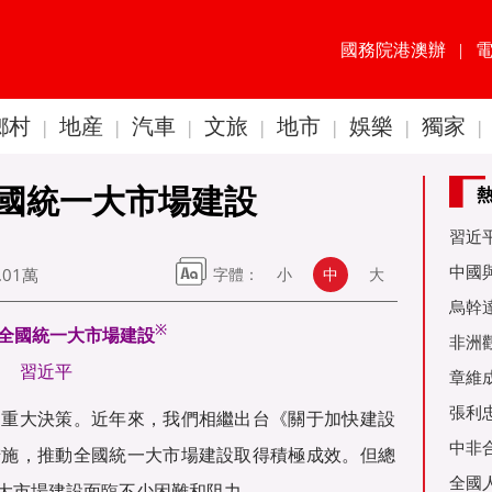
國務院港澳辦
|
鄉村
地産
汽車
文旅
地市
娛樂
獨家
|
|
|
|
|
|
|
國統一大市場建設
習近
60周
中國
.01萬
字體：
小
中
大
金達
烏幹
※
全國統一大市場建設
事務
非洲
習近平
是棋
章維
張利
的重大決策。近年來，我們相繼出台《關于加快建設
烏友
中非
措施，推動全國統一大市場建設取得積極成效。但總
全國
大市場建設面臨不少困難和阻力。