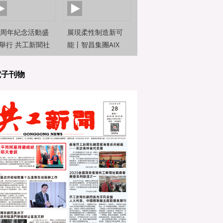
0周年紀念活動盛
展現柔性制造新可
舉行 共工新聞社
能丨智昌集團AIX
約新聞觀察員前
機器人亮相2025世
直擊
界人工智能大
電子刊物