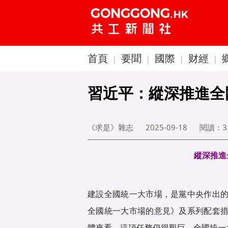
首頁
要聞
國際
财經
|
|
|
|
習近平：縱深推進全
《求是》雜志
2025-09-18
閱讀：
3
縱深推進
建設全國統一大市場，是黨中央作出
全國統一大市場的意見》及系列配套
體來看，這項任務仍很艱巨，全國統一