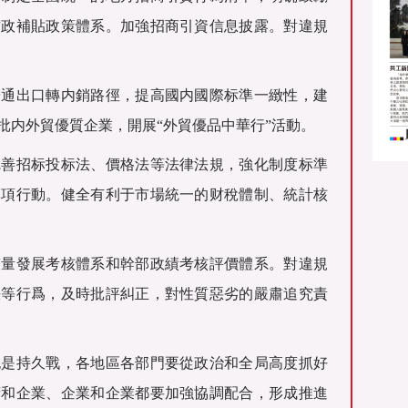
财政補貼政策體系。加強招商引資信息披露。對違規
暢通出口轉内銷路徑，提高國内國際标準一緻性，建
批内外貿優質企業，開展“外貿優品中華行”活動。
完善招标投标法、價格法等法律法規，強化制度标準
專項行動。健全有利于市場統一的财稅體制、統計核
質量發展考核體系和幹部政績考核評價體系。對違規
賬等行爲，及時批評糾正，對性質惡劣的嚴肅追究責
也是持久戰，各地區各部門要從政治和全局高度抓好
府和企業、企業和企業都要加強協調配合，形成推進