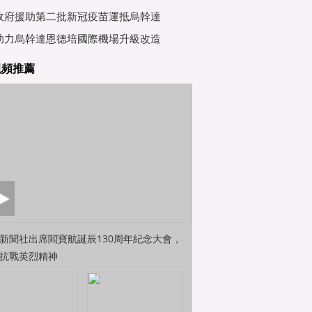
行會
政府援助第二批新冠疫苗運抵烏幹達
助力烏幹達恩德培國際機場升級改造
視頻推薦
新聞社出席閻寶航誕辰130周年紀念大會，
抗戰英烈精神