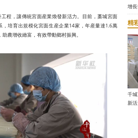
增長5
升工程，讓傳統宮面産業煥發新活力。目前，藁城宮面
精
，培育出規模化宮面生産企業14家，年産量達1.6萬
，助農增收緻富，有效帶動鄉村振興。
千城
新活