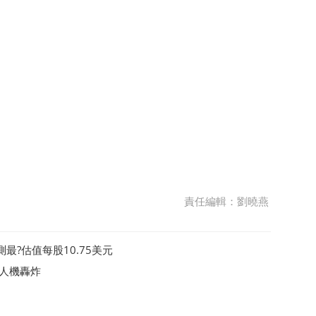
責任編輯：劉曉燕
?估值每股10.75美元
人機轟炸