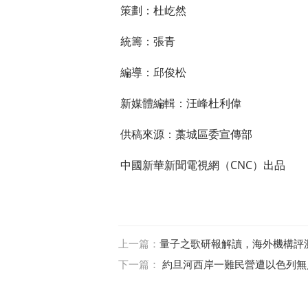
策劃：杜屹然
統籌：張青
編導：邱俊松
新媒體編輯：汪峰杜利偉
供稿來源：藁城區委宣傳部
中國新華新聞電視網（CNC）出品
上一篇：
量子之歌研報解讀，海外機構評測最
下一篇：
約旦河西岸一難民營遭以色列無