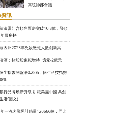
高統帥部會議
熱資訊
辣滾燙》含預售票房突破10.8億，登頂
24年票房榜
緬因州2023年兇殺緻死人數創新高
汾酒：控股股東拟增持1億元-2億元
恒生指數開盤漲0.28%，恒生科技指數
08%
銀行品牌煥新升級 耕耘美麗中國 共創
生活(圖文)
23年一汽奔騰累計銷量120666輛，同比