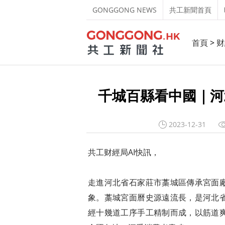
GONGGONG NEWS
共工新聞首頁
首頁
>
财
千城百縣看中國｜河
2023-12-31
共工财經局AI快訊，
走進河北省石家莊市藁城區傳承宮面
象。藁城宮面曆史源遠流長，是河北
經十幾道工序手工精制而成，以筋道