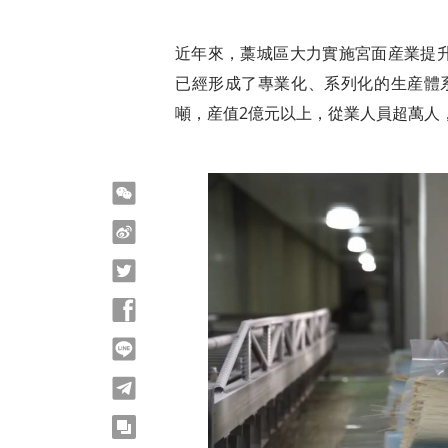
近年來，藁城區大力實施宮面産業提
已經形成了專業化、系列化的生産體系
噸，産值2億元以上，從業人員超萬人
微信
微博
Twitter
Facebook
line
telegram
copy