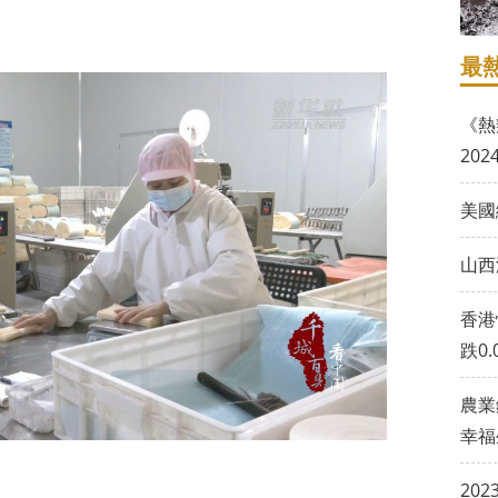
最
《熱
20
美國
山西
香港
跌0.
農業
幸福
20