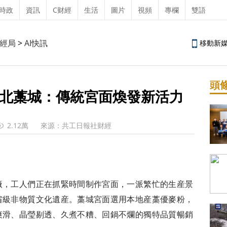
時政
資訊
C财經
生活
圖片
視頻
專欄
雙語
經局
>
AI快訊
移動新
頭
北藁城：傳統宮面煥發新活力
2.12萬
來源：共工日報社财經
廠，工人們正在抓緊時間制作宮面，一派繁忙的生産景
省級非物質文化遺産。藁城宮面選用本地産藁優麥粉，
爽滑、晶瑩剔透、久煮不糟、回鍋不爛的獨特品質暢銷