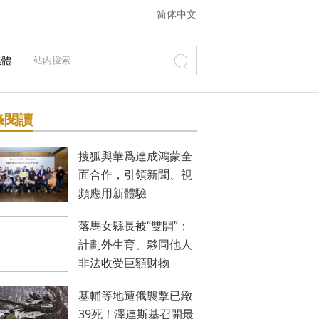
简体中文
媒體
條閱讀
搜狐與華爲達成鴻蒙全
面合作，引領新聞、視
頻應用新體驗
落馬女縣長被“雙開”：
計劃外生育、夥同他人
非法收受巨額财物
基輔等地遭俄襲擊已緻
39死！澤連斯基召開最