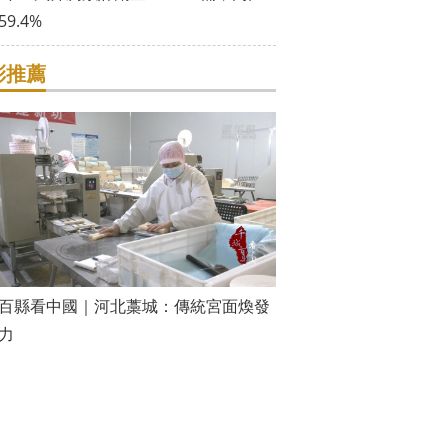
9.4%
彩推薦
百縣看中國｜河北藁城：傳統宮面煥發
力