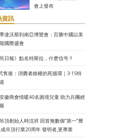
會上發布
熱資訊
季達沃斯到南亞博覽會：百勝中國以美
能國際盛會
民日報》點名特斯拉，什麽信号？
”式售後：消費者維權的死循環｜3·15特
道
安徽商會情暖40名困境兒童 助力兵團經
展
吊頂創始人時沈祥 回首無數個“第一”曆
集成吊頂行業20周年 發明者,更專業