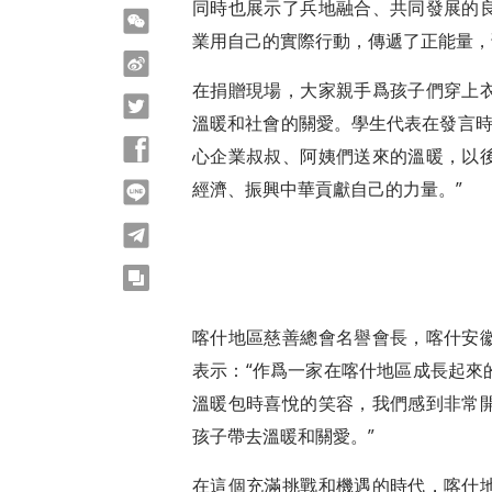
同時也展示了兵地融合、共同發展的
微信
業用自己的實際行動，傳遞了正能量，
微博
在捐贈現場，大家親手爲孩子們穿上
Twitter
溫暖和社會的關愛。學生代表在發言時
Facebook
心企業叔叔、阿姨們送來的溫暖，以
經濟、振興中華貢獻自己的力量。”
line
telegram
copy
喀什地區慈善總會名譽會長，喀什安
表示：“作爲一家在喀什地區成長起來
溫暖包時喜悅的笑容，我們感到非常
孩子帶去溫暖和關愛。”
在這個充滿挑戰和機遇的時代，喀什