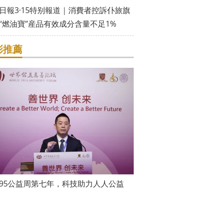
日報3·15特别報道｜消費者控訴仆旅旗
“燃油寶”産品有效成分含量不足1%
彩推薦
95公益周第七年，科技助力人人公益