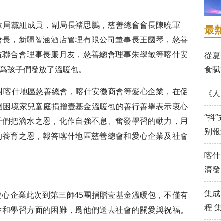
政局黨組成員，副局長褚思鵬，慈善總會會長陳曉軍，
最
會長，新疆智涵酒店管理有限公司董事長王國琴，慈善
益聯合會理事長廉月友，慈善總會理事朱學敏等喀什安
從夏
爲孩子們發放了溫暖包。
食賦
委對喀什地區慈善總會，喀什安徽商會等愛心企業，在促
《人
團困境家兒童庭捐贈壹基金溫暖包的善行善舉表示衷心
“抖
子們把滴水之恩，化作自強不息、奮發學習的動力，用
别報
的養育之恩，報答喀什地區慈善總會和愛心企業及社會
喀什
濟發
集成
心企業此次到第三師45團捐贈壹基金溫暖包，不僅有
程 
生和學習方面的困難，爲他們送去社會的關愛與祝福。