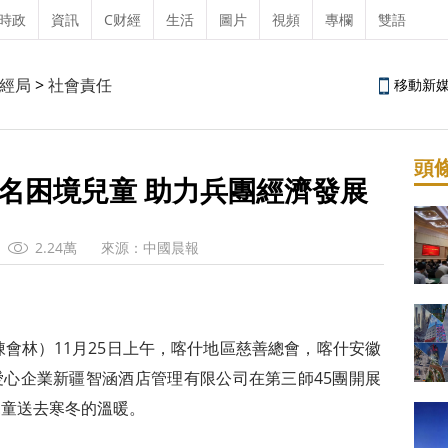
時政
資訊
C财經
生活
圖片
視頻
專欄
雙語
經局
>
社會責任
移動新
頭
0名困境兒童 助力兵團經濟發展
2.24萬
來源：中國晨報
陳會林）11月25日上午，喀什地區慈善總會，喀什安徽
心企業新疆智涵酒店管理有限公司在第三師45團開展
兒童送去寒冬的溫暖。