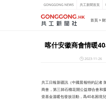
GONGGONG NEWS
共工新聞首頁
首頁
>
财
喀什安徽商會情暖4
2023-11-26
共工日報新疆訊（中國晨報特約記者 
商會，第三師石榴花開公益聯合會和愛
壹基金溫暖包發放活動，爲40名困境