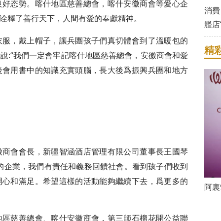
良好态勢。喀什地區慈善總會，喀什安徽商會等愛心企
消費
诠釋了善行天下，人間有愛的奉獻精神。
艦店
衣服，戴上帽子，讓兵團孩子們真切體會到了溫暖包的
精
說:“我們一定會牢記喀什地區慈善總會，安徽商會和愛
後會用書中的知識充實頭腦，長大後爲振興兵團和地方
徽商會會長，新疆智涵酒店管理有限公司董事長王國琴
的企業，我們有責任和義務回饋社會。看到孩子們收到
開心和滿足。希望這樣的活動能夠繼續下去，爲更多的
阿裏
地區慈善總會、喀什安徽商會，第三師石榴花開公益聯