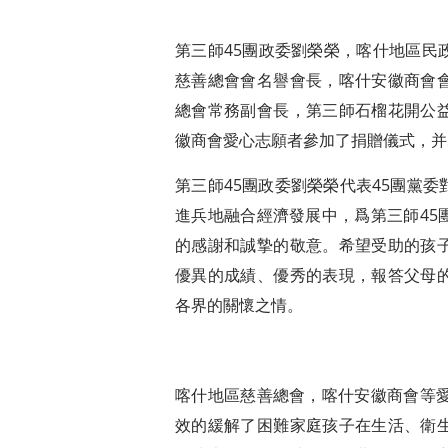
第三師45團政委劉榮榮，喀什地區民
慈善總會會名譽會長，喀什安徽商會
總會常務副會長，第三師石榴花開公
徽商會愛心志願者參加了捐贈儀式，并
第三師45團政委劉榮榮代表45團黨
進兵地融合經濟發展中，爲第三師45
的感謝和誠摯的敬意。希望受助的孩
優異的成績、優秀的表現，報答父母
各界的關懷之情。
喀什地區慈善總會，喀什安徽商會等愛
效的緩解了困難家庭孩子在生活、衛