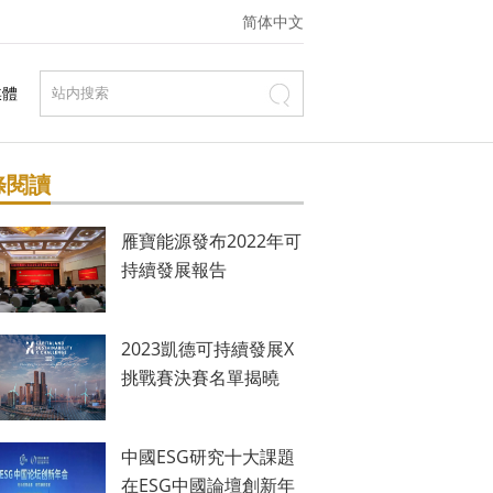
简体中文
媒體
條閱讀
雁寶能源發布2022年可
持續發展報告
2023凱德可持續發展X
挑戰賽決賽名單揭曉
中國ESG研究十大課題
在ESG中國論壇創新年