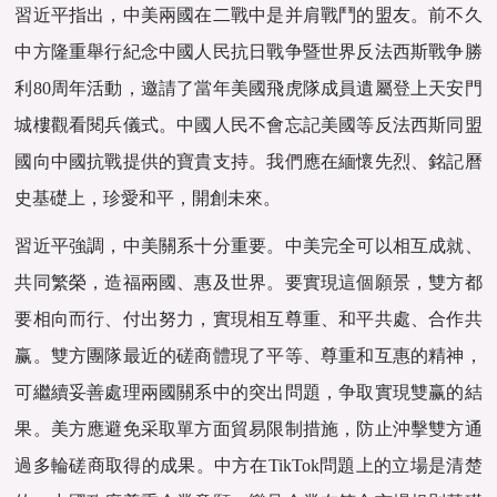
習近平指出，中美兩國在二戰中是并肩戰鬥的盟友。前不久
中方隆重舉行紀念中國人民抗日戰争暨世界反法西斯戰争勝
利80周年活動，邀請了當年美國飛虎隊成員遺屬登上天安門
城樓觀看閱兵儀式。中國人民不會忘記美國等反法西斯同盟
國向中國抗戰提供的寶貴支持。我們應在緬懷先烈、銘記曆
史基礎上，珍愛和平，開創未來。
習近平強調，中美關系十分重要。中美完全可以相互成就、
共同繁榮，造福兩國、惠及世界。要實現這個願景，雙方都
要相向而行、付出努力，實現相互尊重、和平共處、合作共
赢。雙方團隊最近的磋商體現了平等、尊重和互惠的精神，
可繼續妥善處理兩國關系中的突出問題，争取實現雙赢的結
果。美方應避免采取單方面貿易限制措施，防止沖擊雙方通
過多輪磋商取得的成果。中方在TikTok問題上的立場是清楚