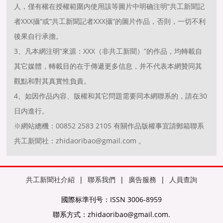
人，僅有權在授權範圍内使用該等圖片中明确注明“共工新聞記
者XXX攝”或“共工新聞記者XXX攝”的圖片作品，否則，一切不利
後果自行承擔。
3、凡本網注明“來源：XXX（非共工新聞）”的作品，均轉載自
其它媒體，轉載目的在于傳遞更多信息，并不代表本網贊同其
觀點和對其真實性負責。
4、如因作品内容、版權和其它問題需要同本網聯系的，請在30
日内進行。
※網站總機：00852 2583 2105 有關作品版權事宜請郵箱聯系
共工新聞社：zhidaoribao@gmail.com 。
共工新聞社介紹
|
聯系我們
|
廣告服務
|
人員查詢
國際标準刊号：ISSN 3006-8959
聯系方式：zhidaoribao@gmail.com.