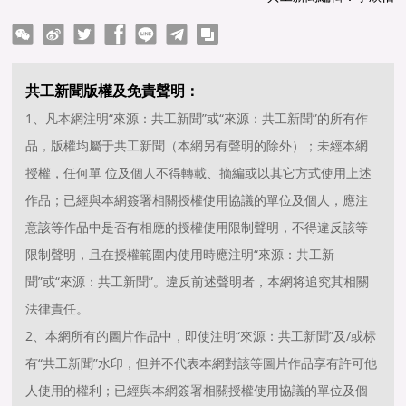
ter
Facebook
line
telegram
copy
共工新聞版權及免責聲明：
1、凡本網注明“來源：共工新聞”或“來源：共工新聞”的所有作
品，版權均屬于共工新聞（本網另有聲明的除外）；未經本網
授權，任何單 位及個人不得轉載、摘編或以其它方式使用上述
作品；已經與本網簽署相關授權使用協議的單位及個人，應注
意該等作品中是否有相應的授權使用限制聲明，不得違反該等
限制聲明，且在授權範圍内使用時應注明“來源：共工新
聞”或“來源：共工新聞”。違反前述聲明者，本網将追究其相關
法律責任。
2、本網所有的圖片作品中，即使注明“來源：共工新聞”及/或标
有“共工新聞”水印，但并不代表本網對該等圖片作品享有許可他
人使用的權利；已經與本網簽署相關授權使用協議的單位及個