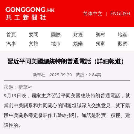
简体中文
ENGLISH
|
首頁
要聞
國際
财經
鄉村
地産
汽車
文旅
地市
娛樂
獨家
觀察
習近平同美國總統特朗普通電話（詳細報道）
新華社
2025-09-20
閱讀：
2.84萬
來源：新華社
9月19日晚，國家主席習近平同美國總統特朗普通電話，就
當前中美關系和共同關心的問題坦誠深入交換意見，就下階
段中美關系穩定發展作出戰略指引。通話是務實、積極、建
設性的。